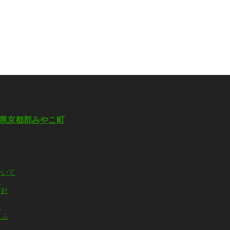
ついて
て
方針
所
えふ