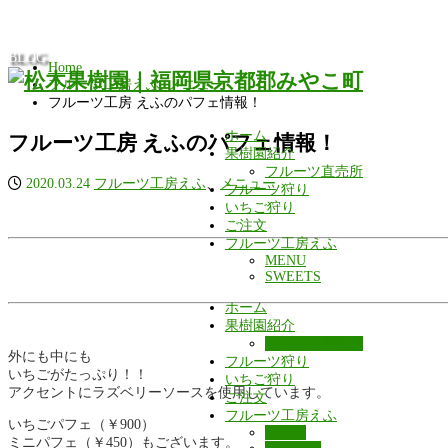
BLOG
Home
フルーツ工房えふ
,
メニュー
フルーツ工房 えふのパフェ情報！
ホーム
フルーツ工房 えふのパフェ情報！
果樹園紹介
フルーツ直売所
2020.03.24
フルーツ工房えふ
、
メニュー
フルーツ狩り
いちご狩り
ご注文
フルーツ工房えふ
MENU
SWEETS
ホーム
果樹園紹介
フルーツ直売所
外にも中にも
フルーツ狩り
いちごがたっぷり！！
いちご狩り
アクセントにラズベリーソースを使用しています。
ご注文
フルーツ工房えふ
いちごパフェ（￥900）
MENU
ミニパフェ（￥450）もございます。