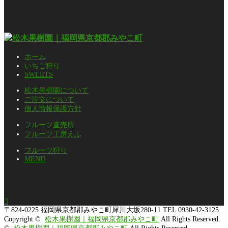
ホーム
いちご狩り
SWEETS
松木果樹園について
ご注文について
個人情報保護方針
フルーツ直売所
フルーツ工房えふ
フルーツ狩り
MENU

〒824-0225
福岡県京都郡みやこ町犀川大坂280-11
TEL 0930-42-3125
Copyright ©
松木果樹園｜福岡県京都郡みやこ町
All Rights Reserved.