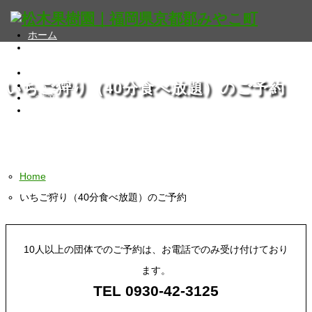
ホーム
果樹園紹介
フルーツ直売所
フルーツ狩り
いちご狩り（40分食べ放題）のご予約
いちご狩り
ご注文
フルーツ工房えふ
MENU
SWEETS
Home
いちご狩り（40分食べ放題）のご予約
10人以上の団体でのご予約は、お電話でのみ受け付けており
ます。
TEL 0930-42-3125