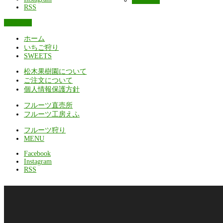
SWEETS
RSS
電話する
ホーム
いちご狩り
SWEETS
松木果樹園について
ご注文について
個人情報保護方針
フルーツ直売所
フルーツ工房えふ
フルーツ狩り
MENU
Facebook
Instagram
RSS