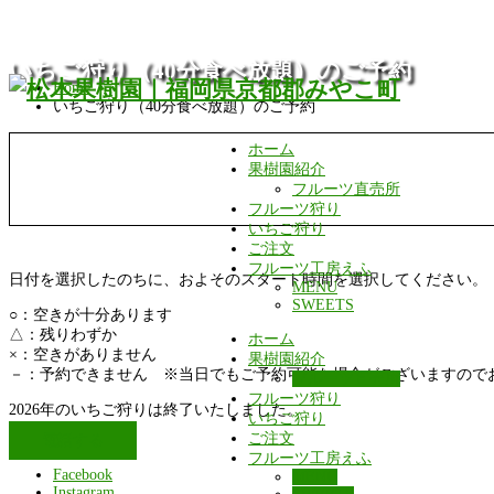
いちご狩り（40分食べ放題）のご予約
Home
いちご狩り（40分食べ放題）のご予約
ホーム
果樹園紹介
フルーツ直売所
フルーツ狩り
いちご狩り
ご注文
フルーツ工房えふ
日付を選択したのちに、およそのスタート時間を選択してください。
MENU
SWEETS
○：空きが十分あります
△：残りわずか
ホーム
×：空きがありません
果樹園紹介
－：予約できません ※当日でもご予約可能な場合がございますので
フルーツ直売所
フルーツ狩り
2026年のいちご狩りは終了いたしました。
いちご狩り
ご注文
電話する
フルーツ工房えふ
Facebook
MENU
Instagram